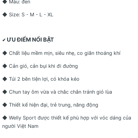
◆ Màu: đen
◆ Size: S - M - L - XL
ƯU ĐIỂM NỔI BẬT
✔
◆ Chất liệu mềm mịn, siêu nhẹ, co giãn thoáng khí
◆ Cản gió, cản bụi khi đi đường
◆ Túi 2 bên tiện lợi, có khóa kéo
◆ Chun tay ôm vừa và chắc chắn tránh gió lùa
◆ Thiết kế hiện đại, trẻ trung, năng động
◆ Welly Sport được thiết kế phù hợp với vóc dáng của
người Việt Nam