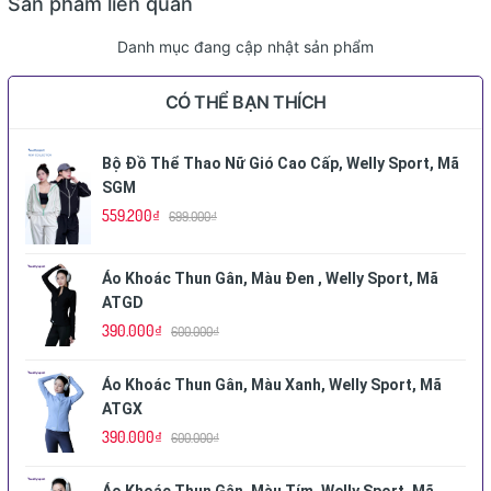
Sản phẩm liên quan
Danh mục đang cập nhật sản phẩm
CÓ THỂ BẠN THÍCH
Bộ Đồ Thể Thao Nữ Gió Cao Cấp, Welly Sport, Mã
SGM
559.200₫
699.000₫
Áo Khoác Thun Gân, Màu Đen , Welly Sport, Mã
ATGD
390.000₫
600.000₫
Áo Khoác Thun Gân, Màu Xanh, Welly Sport, Mã
ATGX
390.000₫
600.000₫
Áo Khoác Thun Gân, Màu Tím, Welly Sport, Mã