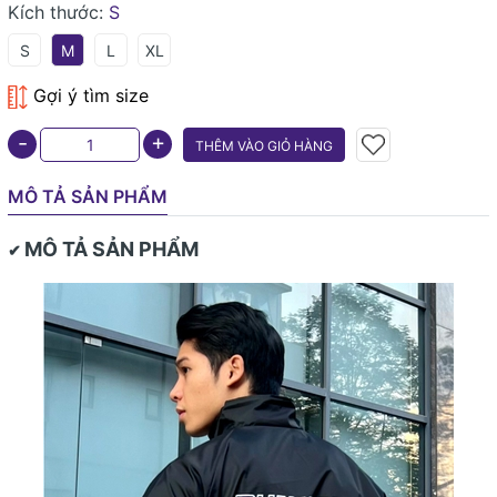
Kích thước:
S
S
M
L
XL
Gợi ý tìm size
+
-
THÊM VÀO GIỎ HÀNG
MÔ TẢ SẢN PHẨM
MÔ TẢ SẢN PHẨM
✔