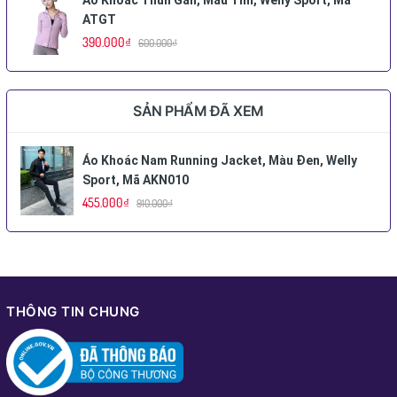
ATGT
390.000₫
600.000₫
SẢN PHẨM ĐÃ XEM
Áo Khoác Nam Running Jacket, Màu Đen, Welly
Sport, Mã AKN010
455.000₫
910.000₫
THÔNG TIN CHUNG