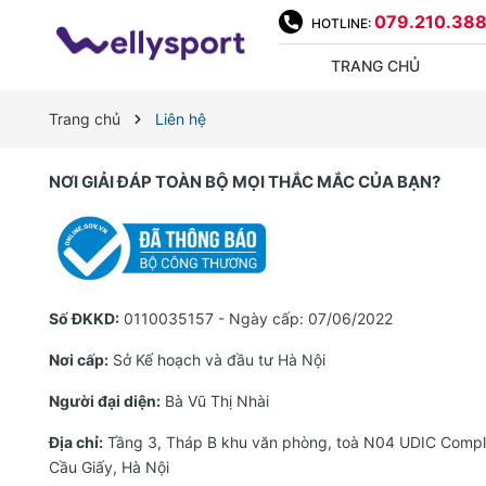
079.210.38
HOTLINE:
TRANG CHỦ
Trang chủ
Liên hệ
NƠI GIẢI ĐÁP TOÀN BỘ MỌI THẮC MẮC CỦA BẠN?
Số ĐKKD:
0110035157 - Ngày cấp: 07/06/2022
Nơi cấp:
Sở Kế hoạch và đầu tư Hà Nội
Người đại diện:
Bà Vũ Thị Nhài
Địa chỉ:
Tầng 3, Tháp B khu văn phòng, toà N04 UDIC Compl
Cầu Giấy, Hà Nội