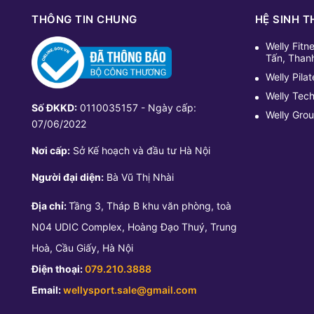
THÔNG TIN CHUNG
HỆ SINH T
Welly Fitn
Tấn, Than
Welly Pila
Welly Tec
Số ĐKKD:
0110035157 - Ngày cấp:
Welly Gro
07/06/2022
Nơi cấp:
Sở Kế hoạch và đầu tư Hà Nội
Người đại diện:
Bà Vũ Thị Nhài
Địa chỉ:
Tầng 3, Tháp B khu văn phòng, toà
N04 UDIC Complex, Hoàng Đạo Thuý, Trung
Hoà, Cầu Giấy, Hà Nội
Điện thoại:
079.210.3888
Email:
wellysport.sale@gmail.com