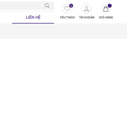
0
LIÊN HỆ
YÊU THÍCH
TÀI KHOẢN
GIỎ HÀNG