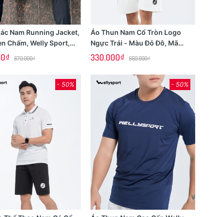
oác Nam Running Jacket,
Áo Thun Nam Cổ Tròn Logo
n Chấm, Welly Sport,
Ngực Trái - Màu Đỏ Đô, Mã
N01
ALGNT03
00₫
330.000₫
870.000₫
660.000₫
- 50%
- 50%