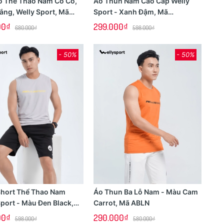
o Thể Thao Nam Có Cổ,
Áo Thun Nam Cao Cấp Welly
ắng, Welly Sport, Mã
Sport - Xanh Đậm, Mã
ANCGN008
00₫
299.000₫
680.000₫
598.000₫
- 50%
- 50%
hort Thể Thao Nam
Áo Thun Ba Lỗ Nam - Màu Cam
Sport - Màu Đen Black,
Carrot, Mã ABLN
N02
00₫
290.000₫
598.000₫
580.000₫