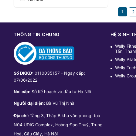
1
2
THÔNG TIN CHUNG
HỆ SINH T
Welly Fitn
Tấn, Than
Welly Pila
Welly Tec
Số ĐKKD:
0110035157 - Ngày cấp:
Welly Gro
07/06/2022
Nơi cấp:
Sở Kế hoạch và đầu tư Hà Nội
Người đại diện:
Bà Vũ Thị Nhài
Địa chỉ:
Tầng 3, Tháp B khu văn phòng, toà
N04 UDIC Complex, Hoàng Đạo Thuý, Trung
Hoà, Cầu Giấy, Hà Nội