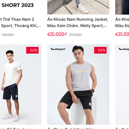
t Thể Thao Nam 2
Áo Khoác Nam Running Jacket,
Áo Kh
y Sport, Thoáng Khí,
Màu Xám Chấm, Welly Sport,
Màu Đe
 Vận Động, Mã QSPQ
Mã AKN02
Mã AK
435.000₫
435.0
598.000₫
870.000₫
- 50%
- 50%