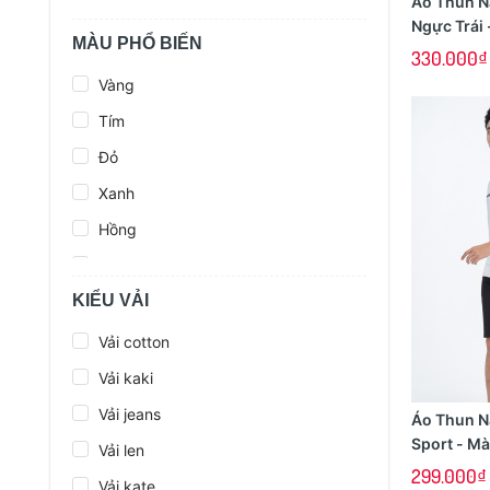
Áo Thun N
Ngực Trái 
MÀU PHỔ BIẾN
Mã ALGNT
330.000₫
Vàng
Tím
Đỏ
Xanh
Hồng
Cam
KIỂU VẢI
Trắng
Đen
Vải cotton
Vải kaki
Vải jeans
Áo Thun N
Sport - M
Vải len
ANCGN00
299.000₫
Vải kate