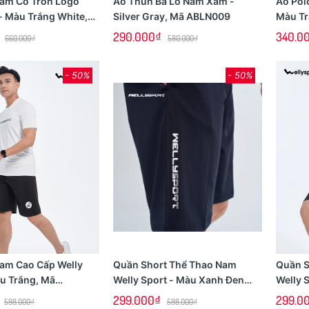
am Cổ Tròn Logo
Áo Thun Ba Lỗ Nam Xám -
Áo Pol
- Màu Trắng White,
Silver Gray, Mã ABLN009
Màu Tr
01
APLON
290.000₫
340.0
660.000₫
580.000₫
- 50%
- 50%
am Cao Cấp Welly
Quần Short Thể Thao Nam
Quần S
àu Trắng, Mã
Welly Sport - Màu Xanh Đen
Welly 
8
Denim, Mã QDN03
Mã QD
299.000₫
299.0
598.000₫
598.000₫