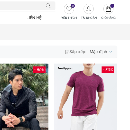
0
LIÊN HỆ
YÊU THÍCH
TÀI KHOẢN
GIỎ HÀNG
Sắp xếp:
Mặc định
- 50%
- 50%