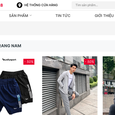
88
HỆ THỐNG CỬA HÀNG
SẢN PHẨM
TIN TỨC
GIỚI THIỆU
TRANG NAM
- 50%
- 50%