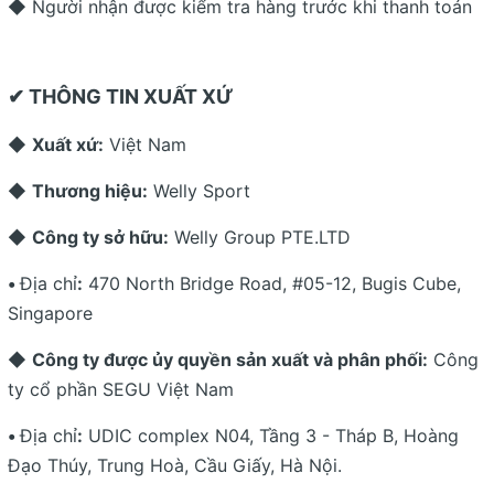
◆ Người nhận được kiểm tra hàng trước khi thanh toán
✔ THÔNG TIN XUẤT XỨ
◆
Xuất xứ:
Việt Nam
◆
Thương hiệu:
Welly Sport
◆
Công ty sở hữu:
Welly Group PTE.LTD
•
Địa chỉ
:
470 North Bridge Road, #05-12, Bugis Cube,
Singapore
◆
Công ty được ủy quyền sản xuất và phân phối:
Công
ty cổ phần SEGU Việt Nam
•
Địa chỉ
:
UDIC complex N04, Tầng 3 - Tháp B, Hoàng
Đạo Thúy, Trung Hoà, Cầu Giấy, Hà Nội.