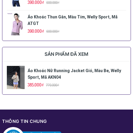
390.000₫
600.000₫
Áo Khoác Thun Gân, Màu Tím, Welly Sport, Mã
ATGT
390.000₫
600.000₫
SẢN PHẨM ĐÃ XEM
Áo Khoác Nữ Running Jacket Gió, Màu Be, Welly
Sport, Mã AKN04
385.000₫
770.000₫
THÔNG TIN CHUNG