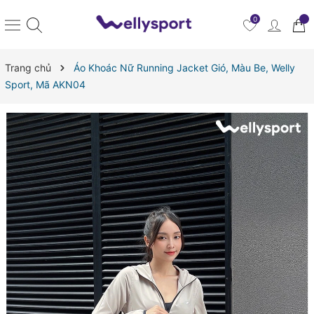
0
Trang chủ
Áo Khoác Nữ Running Jacket Gió, Màu Be, Welly
Sport, Mã AKN04