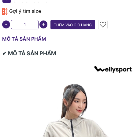
Gợi ý tìm size
+
-
THÊM VÀO GIỎ HÀNG
MÔ TẢ SẢN PHẨM
✔ MÔ TẢ SẢN PHẨM