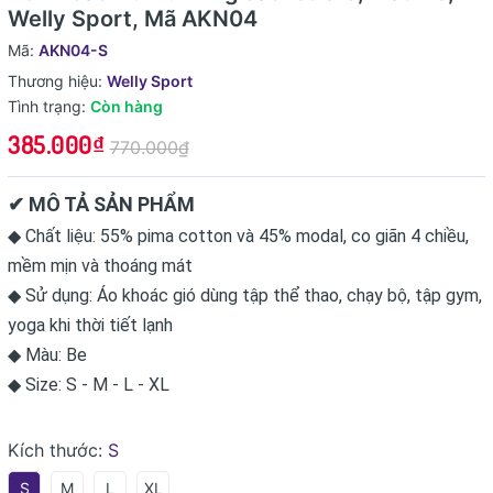
Welly Sport, Mã AKN04
Mã:
AKN04-S
Thương hiệu:
Welly Sport
Tình trạng:
Còn hàng
385.000₫
770.000₫
✔ MÔ TẢ SẢN PHẨM
◆ Chất liệu: 55% pima cotton và 45% modal, co giãn 4 chiều,
mềm mịn và thoáng mát
◆ Sử dụng: Áo khoác gió dùng tập thể thao, chạy bộ, tập gym,
yoga khi thời tiết lạnh
◆ Màu: Be
◆ Size: S - M - L - XL
Kích thước:
S
S
M
L
XL