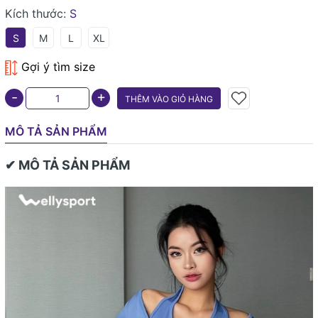
Kích thước:
S
S
M
L
XL
Gợi ý tìm size
+
-
THÊM VÀO GIỎ HÀNG
MÔ TẢ SẢN PHẨM
✔ MÔ TẢ SẢN PHẨM