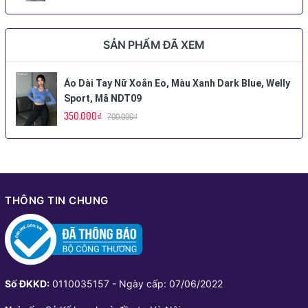
SẢN PHẨM ĐÃ XEM
Áo Dài Tay Nữ Xoắn Eo, Màu Xanh Dark Blue, Welly
Sport, Mã NDT09
350.000₫
700.000₫
THÔNG TIN CHUNG
Số ĐKKD:
0110035157 - Ngày cấp: 07/06/2022