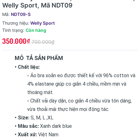
Welly Sport, Mã NDT09
Mã:
NDT09-S
Thương hiệu:
Welly Sport
Tình trạng:
Còn hàng
350.000₫
700.000₫
MÔ TẢ SẢN PHẨM
• Chất liệu:
◦ Áo bra xoắn eo được thiết kế với 96% cotton và
4% elastane giúp co giãn 4 chiều, mềm mịn và
thoáng mát.
◦ Chất vải dày dặn, co giãn 4 chiều vừa tôn dáng,
vừa thoải mái thực hiện mọi động tác.
• Size:
S, M, L ,XL
• Màu sắc:
Xanh dark blue
• Xuất xứ:
Việt Nam