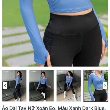
Áo Dài Tay Nữ Xoắn Eo, Màu Xanh Dark Blue,