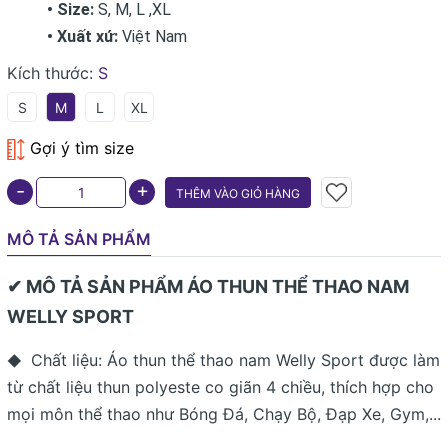
• Size:
S, M, L ,XL
• Xuất xứ:
Việt Nam
Kích thước:
S
S
M
L
XL
Gợi ý tìm size
+
-
THÊM VÀO GIỎ HÀNG
MÔ TẢ SẢN PHẨM
✔ MÔ TẢ SẢN PHẨM ÁO THUN THỂ THAO NAM
WELLY SPORT
Chất liệu: Áo thun thể thao nam Welly Sport được làm
◆
từ chất liệu thun polyeste co giãn 4 chiều, thích hợp cho
mọi môn thể thao như Bóng Đá, Chạy Bộ, Đạp Xe, Gym,...