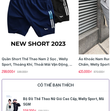
Quần Short Thể Thao Nam 2 Sọc , Welly
Áo Khoác Nam Ru
Sport, Thoáng Khí, Thoải Mái Vận Động, Mã
Chấm, Welly Sport
QSPQ
299.000₫
435.000₫
598.000₫
870.000₫
CÓ THỂ BẠN THÍCH
Bộ Đồ Thể Thao Nữ Gió Cao Cấp, Welly Sport, Mã
SGM
559.200₫
699.000₫