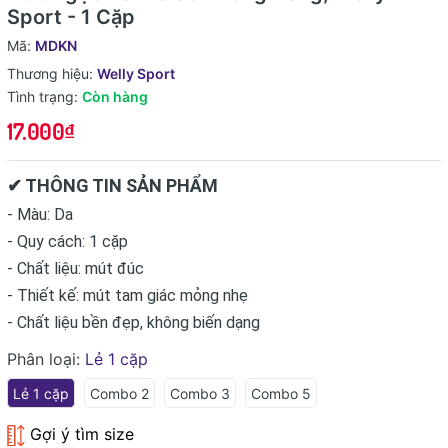
Sport - 1 Cặp
Mã:
MDKN
Thương hiệu:
Welly Sport
Tình trạng:
Còn hàng
17.000₫
✔ THÔNG TIN SẢN PHẨM
- Màu: Da
- Quy cách: 1 cặp
- Chất liệu: mút đúc
- Thiết kế: mút tam giác mỏng nhẹ
- Chất liệu bền đẹp, không biến dạng
Phân loại:
Lẻ 1 cặp
Lẻ 1 cặp
Combo 2
Combo 3
Combo 5
Gợi ý tìm size