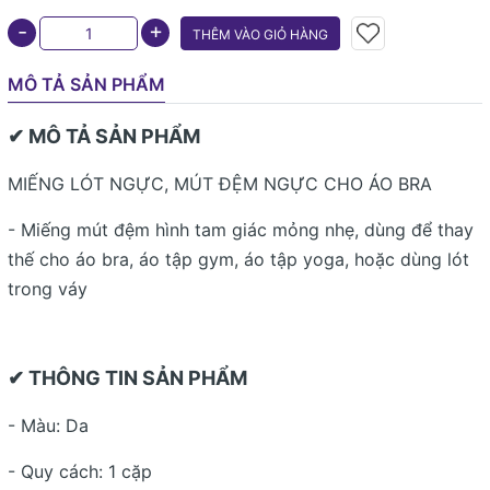
+
-
THÊM VÀO GIỎ HÀNG
MÔ TẢ SẢN PHẨM
✔ MÔ TẢ SẢN PHẨM
MIẾNG LÓT NGỰC, MÚT ĐỆM NGỰC CHO ÁO BRA
- Miếng mút đệm hình tam giác mỏng nhẹ, dùng để thay
thế cho áo bra, áo tập gym, áo tập yoga, hoặc dùng lót
trong váy
✔ THÔNG TIN SẢN PHẨM
- Màu: Da
- Quy cách: 1 cặp