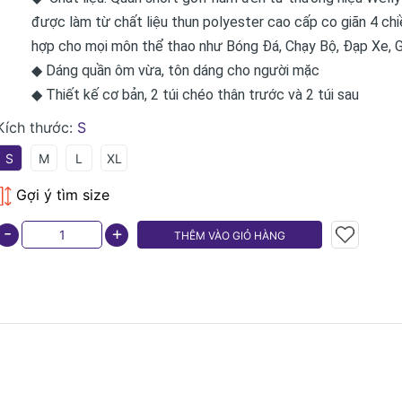
được làm từ chất liệu thun polyester cao cấp co giãn 4 chi
hợp cho mọi môn thể thao như Bóng Đá, Chạy Bộ, Đạp Xe, Gy
◆ Dáng quần ôm vừa, tôn dáng cho người mặc
◆ Thiết kế cơ bản, 2 túi chéo thân trước và 2 túi sau
Kích thước:
S
S
M
L
XL
Gợi ý tìm size
-
+
THÊM VÀO GIỎ HÀNG