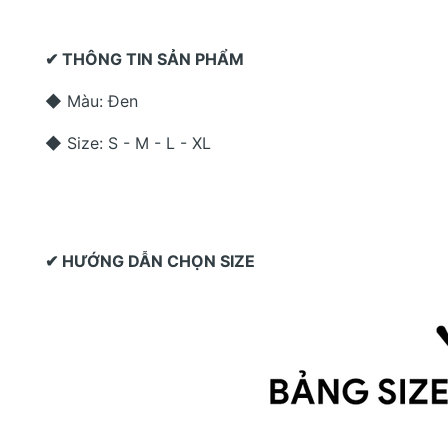
✔ THÔNG TIN SẢN PHẨM
◆ Màu: Đen
◆ Size: S - M - L - XL
✔ HƯỚNG DẪN CHỌN SIZE