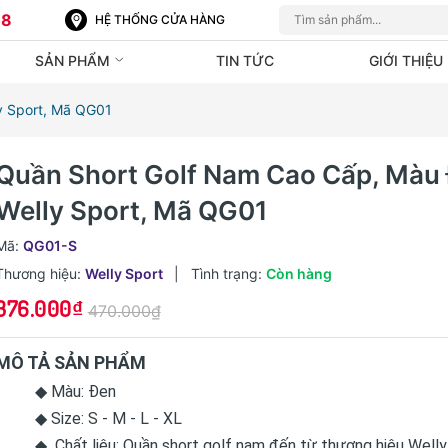
88
HỆ THỐNG CỬA HÀNG
SẢN PHẨM
TIN TỨC
GIỚI THIỆU
y Sport, Mã QG01
Quần Short Golf Nam Cao Cấp, Màu
Welly Sport, Mã QG01
Mã:
QG01-S
Thương hiệu:
Welly Sport
|
Tình trạng:
Còn hàng
376.000₫
470.000₫
MÔ TẢ SẢN PHẨM
◆ Màu: Đen
◆ Size: S - M - L - XL
◆ Chất liệu: Quần short golf nam đến từ thương hiệu Welly