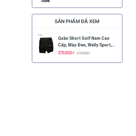
SẢN PHẨM ĐÃ XEM
Quần Short Golf Nam Cao
Cấp, Màu Đen, Welly Sport,
Mã QG01
376.000₫
470.000₫