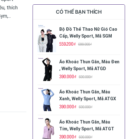
ều, thích
CÓ THỂ BẠN THÍCH
m,...
Bộ Đồ Thể Thao Nữ Gió Cao
Cấp, Welly Sport, Mã SGM
559.200₫
699.000₫
Áo Khoác Thun Gân, Màu Đen
, Welly Sport, Mã ATGD
390.000₫
600.000₫
Áo Khoác Thun Gân, Màu
Xanh, Welly Sport, Mã ATGX
390.000₫
600.000₫
Áo Khoác Thun Gân, Màu
Tím, Welly Sport, Mã ATGT
390.000₫
600.000₫