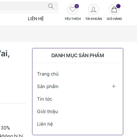
0
LIÊN HỆ
YÊU THÍCH
TÀI KHOẢN
GIỎ HÀNG
ai,
DANH MỤC SẢN PHẨM
Trang chủ
Sản phẩm
Tin tức
Giới thiệu
Liên hệ
- 30%
không bị bí