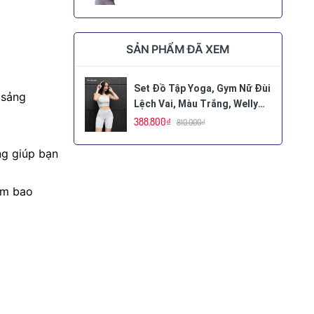
SẢN PHẨM ĐÃ XEM
Set Đồ Tập Yoga, Gym Nữ Đùi
 sảng
Lệch Vai, Màu Trắng, Welly
Sport, Mã DLV
388.800₫
810.000₫
ng giúp bạn
ẩm bao