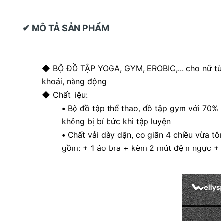
✔ MÔ TẢ SẢN PHẨM
◆ BỘ ĐỒ TẬP YOGA, GYM, EROBIC,... cho nữ từ 
khoái, năng động
◆ Chất liệu:
•
Bộ đồ tập thể thao, đồ tập gym với 70% 
không bị bí bức khi tập luyện
•
Chất vải dày dặn, co giãn 4 chiều vừa tô
gồm: + 1 áo bra + kèm 2 mút đệm ngực + 1