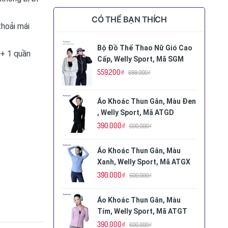
CÓ THỂ BẠN THÍCH
thoải mái
Bộ Đồ Thể Thao Nữ Gió Cao
+ 1 quần
Cấp, Welly Sport, Mã SGM
559.200₫
699.000₫
Áo Khoác Thun Gân, Màu Đen
, Welly Sport, Mã ATGD
390.000₫
600.000₫
Áo Khoác Thun Gân, Màu
Xanh, Welly Sport, Mã ATGX
390.000₫
600.000₫
Áo Khoác Thun Gân, Màu
Tím, Welly Sport, Mã ATGT
390.000₫
600.000₫