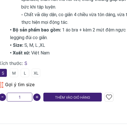
bức khi tập luyện.
◦ Chất vải dày dặn, co giãn 4 chiều vừa tôn dáng, vừa 
thực hiện mọi động tác.
• Bộ sản phẩm bao gồm:
1 áo bra + kèm 2 mút đệm ngực 
legging đùi co giãn.
• Size:
S, M, L ,XL
• Xuất xứ:
Việt Nam
Kích thước:
S
S
M
L
XL
Gợi ý tìm size
-
+
THÊM VÀO GIỎ HÀNG