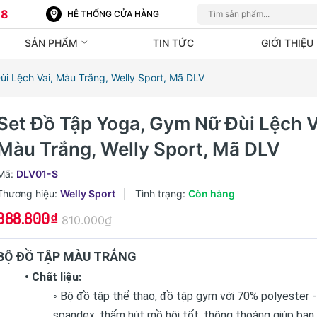
88
HỆ THỐNG CỬA HÀNG
SẢN PHẨM
TIN TỨC
GIỚI THIỆU
i Lệch Vai, Màu Trắng, Welly Sport, Mã DLV
Set Đồ Tập Yoga, Gym Nữ Đùi Lệch V
Màu Trắng, Welly Sport, Mã DLV
Mã:
DLV01-S
Thương hiệu:
Welly Sport
|
Tình trạng:
Còn hàng
388.800₫
810.000₫
BỘ ĐỒ TẬP MÀU TRẮNG
• Chất liệu:
◦ Bộ đồ tập thể thao, đồ tập gym với 70% polyester 
spandex, thấm hút mồ hôi tốt, thông thoáng giúp bạn 