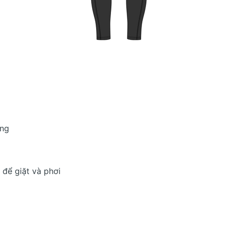
óng
để giặt và phơi