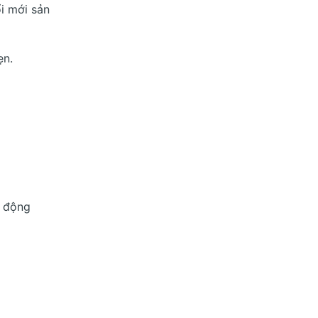
i mới sản
ẹn.
n động