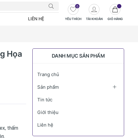
0
LIÊN HỆ
YÊU THÍCH
TÀI KHOẢN
GIỎ HÀNG
ng Họa
DANH MỤC SẢN PHẨM
Trang chủ
Sản phẩm
Tin tức
Giới thiệu
Liên hệ
dex, thấm
ện.