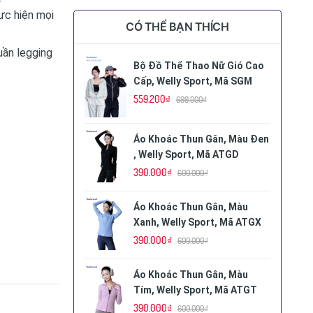
hực hiện mọi
CÓ THỂ BẠN THÍCH
uần legging
Bộ Đồ Thể Thao Nữ Gió Cao
Cấp, Welly Sport, Mã SGM
559.200₫
699.000₫
Áo Khoác Thun Gân, Màu Đen
, Welly Sport, Mã ATGD
390.000₫
600.000₫
Áo Khoác Thun Gân, Màu
Xanh, Welly Sport, Mã ATGX
390.000₫
600.000₫
Áo Khoác Thun Gân, Màu
Tím, Welly Sport, Mã ATGT
390.000₫
600.000₫