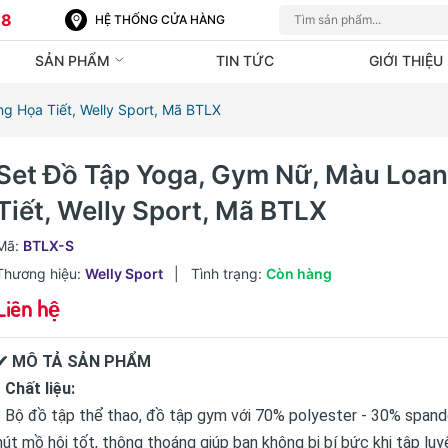
88
HỆ THỐNG CỬA HÀNG
SẢN PHẨM
TIN TỨC
GIỚI THIỆU
g Họa Tiết, Welly Sport, Mã BTLX
Set Đồ Tập Yoga, Gym Nữ, Màu Loa
Tiết, Welly Sport, Mã BTLX
Mã:
BTLX-S
Thương hiệu:
Welly Sport
|
Tình trạng:
Còn hàng
Liên hệ
✔ MÔ TẢ SẢN PHẨM
• Chất liệu:
◦ Bộ đồ tập thể thao, đồ tập gym với 70% polyester - 30% span
hút mồ hôi tốt, thông thoáng giúp bạn không bị bí bức khi tập luy