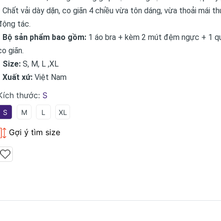
◦ Chất vải dày dặn, co giãn 4 chiều vừa tôn dáng, vừa thoải mái t
động tác.
• Bộ sản phẩm bao gồm:
1 áo bra + kèm 2 mút đệm ngực + 1 q
co giãn.
• Size:
S, M, L ,XL
• Xuất xứ:
Việt Nam
Kích thước:
S
S
M
L
XL
Gợi ý tìm size