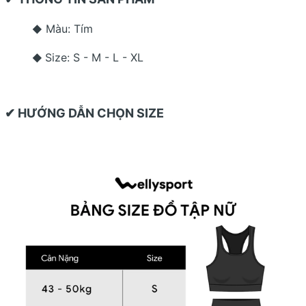
Màu: Tím
◆
Size: S - M - L - XL
◆
✔ HƯỚNG DẪN CHỌN SIZE