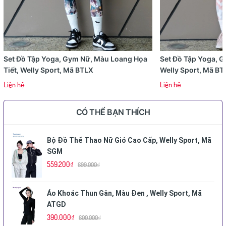
Set Đồ Tập Yoga, Gym Nữ, Màu Loang Họa
Set Đồ Tập Yoga, 
Tiết, Welly Sport, Mã BTLX
Welly Sport, Mã BT
Liên hệ
Liên hệ
CÓ THỂ BẠN THÍCH
Bộ Đồ Thể Thao Nữ Gió Cao Cấp, Welly Sport, Mã
SGM
559.200₫
699.000₫
Áo Khoác Thun Gân, Màu Đen , Welly Sport, Mã
ATGD
390.000₫
600.000₫