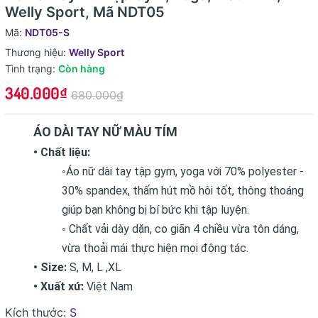
Welly Sport, Mã NDT05
Mã:
NDT05-S
Thương hiệu:
Welly Sport
Tình trạng:
Còn hàng
340.000₫
680.000₫
ÁO DÀI TAY NỮ MÀU TÍM
• Chất liệu:
◦Áo nữ dài tay tập gym, yoga với 70% polyester -
30% spandex, thấm hút mồ hôi tốt, thông thoáng
giúp bạn không bị bí bức khi tập luyện.
◦ Chất vải dày dặn, co giãn 4 chiều vừa tôn dáng,
vừa thoải mái thực hiện mọi động tác.
• Size:
S, M, L ,XL
• Xuất xứ:
Việt Nam
Kích thước:
S