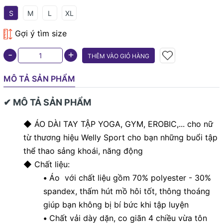
S
M
L
XL
Gợi ý tìm size
+
-
THÊM VÀO GIỎ HÀNG
MÔ TẢ SẢN PHẨM
✔ MÔ TẢ SẢN PHẨM
◆ ÁO DÀI TAY TẬP YOGA, GYM, EROBIC,... cho nữ
từ thương hiệu Welly Sport cho bạn những buổi tập
thể thao sảng khoái, năng động
◆ Chất liệu:
•
Áo với chất liệu gồm 70% polyester - 30%
spandex, thấm hút mồ hôi tốt, thông thoáng
giúp bạn không bị bí bức khi tập luyện
•
Chất vải dày dặn, co giãn 4 chiều vừa tôn