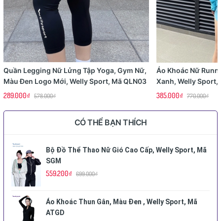
Quần Legging Nữ Lửng Tập Yoga, Gym Nữ,
Áo Khoác Nữ Runn
Màu Đen Logo Mới, Welly Sport, Mã QLN03
Xanh, Welly Sport
289.000₫
385.000₫
578.000₫
770.000₫
CÓ THỂ BẠN THÍCH
Bộ Đồ Thể Thao Nữ Gió Cao Cấp, Welly Sport, Mã
SGM
559.200₫
699.000₫
Áo Khoác Thun Gân, Màu Đen , Welly Sport, Mã
ATGD