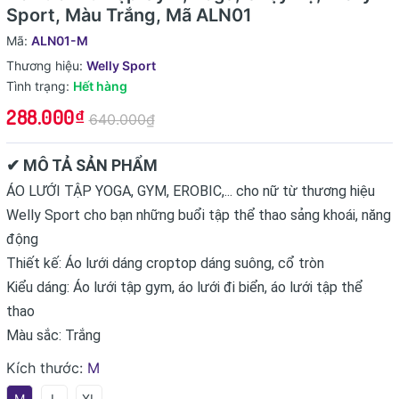
Sport, Màu Trắng, Mã ALN01
Mã:
ALN01-M
Thương hiệu:
Welly Sport
Tình trạng:
Hết hàng
288.000₫
640.000₫
✔ MÔ TẢ SẢN PHẨM
ÁO LƯỚI TẬP YOGA, GYM, EROBIC,... cho nữ từ thương hiệu
Welly Sport cho bạn những buổi tập thể thao sảng khoái, năng
động
Thiết kế: Áo lưới dáng croptop dáng suông, cổ tròn
Kiểu dáng: Áo lưới tập gym, áo lưới đi biển, áo lưới tập thể
thao
Màu sắc: Trắng
Kích thước:
M
M
L
XL