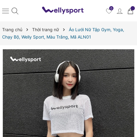
0
Trang chủ
Thời trang nữ
Áo Lưới Nữ Tập Gym, Yoga,
Chạy Bộ, Welly Sport, Màu Trắng, Mã ALN01