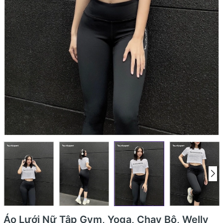
Áo Lưới Nữ Tập Gym, Yoga, Chạy Bộ, Welly