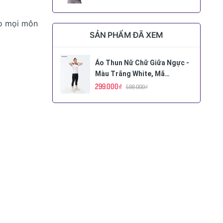
ho mọi môn
SẢN PHẨM ĐÃ XEM
Áo Thun Nữ Chữ Giữa Ngực -
Màu Trắng White, Mã
ANCN01
299.000₫
598.000₫