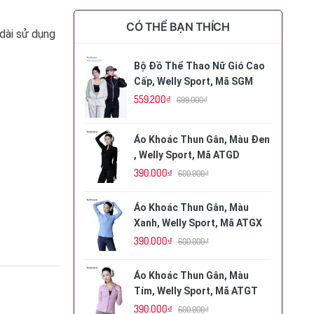
CÓ THỂ BẠN THÍCH
 dài sử dụng
Bộ Đồ Thể Thao Nữ Gió Cao
Cấp, Welly Sport, Mã SGM
559.200₫
699.000₫
Áo Khoác Thun Gân, Màu Đen
, Welly Sport, Mã ATGD
390.000₫
600.000₫
Áo Khoác Thun Gân, Màu
Xanh, Welly Sport, Mã ATGX
390.000₫
600.000₫
Áo Khoác Thun Gân, Màu
Tím, Welly Sport, Mã ATGT
390.000₫
600.000₫