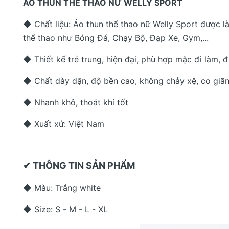
ÁO THUN THỂ THAO NỮ WELLY SPORT
◆ Chất liệu: Áo thun thể thao nữ Welly Sport được là
thể thao như Bóng Đá, Chạy Bộ, Đạp Xe, Gym,...
◆ Thiết kế trẻ trung, hiện đại, phù hợp mặc đi làm, đi
◆ Chất dày dặn, độ bền cao, không chảy xệ, co giãn 
◆ Nhanh khô, thoát khí tốt
◆ Xuất xứ: Việt Nam
✔ THÔNG TIN SẢN PHẨM
◆ Màu: Trắng white
◆ Size: S - M - L - XL