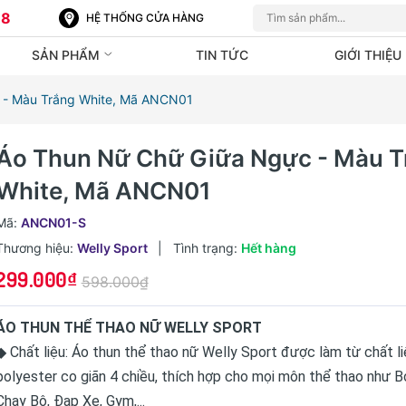
88
HỆ THỐNG CỬA HÀNG
SẢN PHẨM
TIN TỨC
GIỚI THIỆU
 - Màu Trắng White, Mã ANCN01
Áo Thun Nữ Chữ Giữa Ngực - Màu T
White, Mã ANCN01
Mã:
ANCN01-S
Thương hiệu:
Welly Sport
|
Tình trạng:
Hết hàng
299.000₫
598.000₫
ÁO THUN THỂ THAO NỮ WELLY SPORT
◆ Chất liệu: Áo thun thể thao nữ Welly Sport được làm từ chất li
polyester co giãn 4 chiều, thích hợp cho mọi môn thể thao như B
Chạy Bộ, Đạp Xe, Gym,...