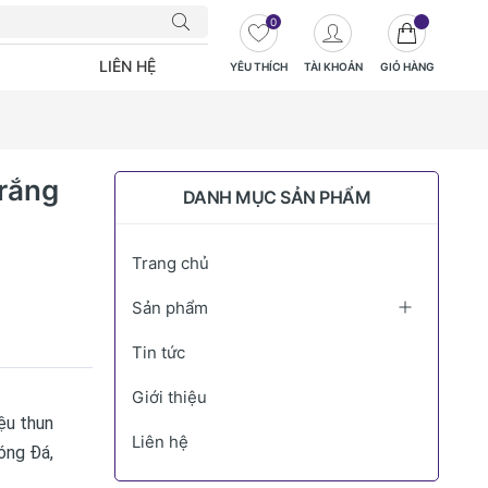
0
LIÊN HỆ
YÊU THÍCH
TÀI KHOẢN
GIỎ HÀNG
rắng
DANH MỤC SẢN PHẨM
Trang chủ
Sản phẩm
Tin tức
Giới thiệu
ệu thun
Liên hệ
óng Đá,