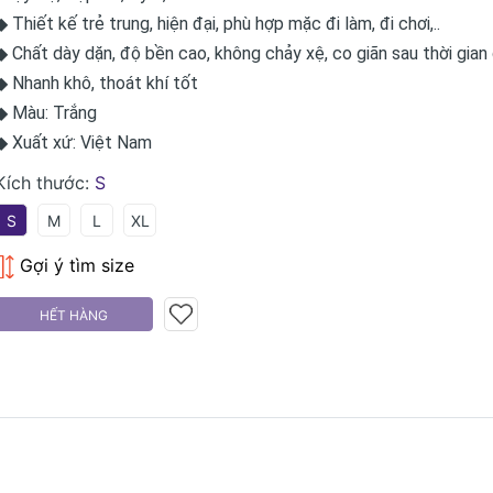
◆ Thiết kế trẻ trung, hiện đại, phù hợp mặc đi làm, đi chơi,..
◆ Chất dày dặn, độ bền cao, không chảy xệ, co giãn sau thời gian
◆ Nhanh khô, thoát khí tốt
◆ Màu: Trắng
◆ Xuất xứ: Việt Nam
Kích thước:
S
S
M
L
XL
Gợi ý tìm size
HẾT HÀNG