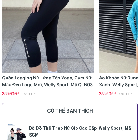
Quần Legging Nữ Lửng Tập Yoga, Gym Nữ,
Áo Khoác Nữ Runn
Màu Đen Logo Mới, Welly Sport, Mã QLN03
Xanh, Welly Sport
289.000₫
385.000₫
578.000₫
770.000₫
CÓ THỂ BẠN THÍCH
Bộ Đồ Thể Thao Nữ Gió Cao Cấp, Welly Sport, Mã
SGM