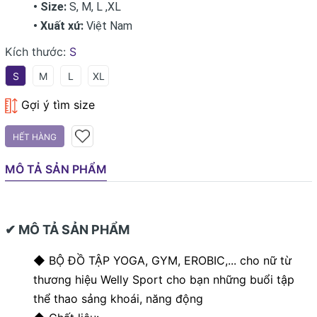
• Size:
S, M, L ,XL
• Xuất xứ:
Việt Nam
Kích thước:
S
S
M
L
XL
Gợi ý tìm size
HẾT HÀNG
MÔ TẢ SẢN PHẨM
✔ MÔ TẢ SẢN PHẨM
◆ BỘ ĐỒ TẬP YOGA, GYM, EROBIC,... cho nữ từ
thương hiệu Welly Sport cho bạn những buổi tập
thể thao sảng khoái, năng động