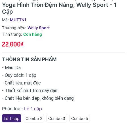
Yoga Hình Tròn Đệm Nâng, Welly Sport - 1
Cặp
Mã:
MUTTN1
Thương hiệu:
Welly Sport
Tình trạng:
Còn hàng
22.000₫
THÔNG TIN SẢN PHẨM
- Màu: Da
- Quy cách: 1 cặp
- Chất liệu: mút đúc
- Thiết kế: mút tròn dày dặn
- Chất liệu bền đẹp, không biến dạng
Phân loại:
Lẻ 1 cặp
Lẻ 1 cặp
Combo 2
Combo 3
Combo 5