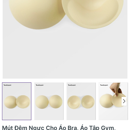
Mút Đệm Ngực Cho Áo Bra, Áo Tập Gym,