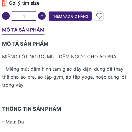
Gợi ý tìm size
+
-
THÊM VÀO GIỎ HÀNG
MÔ TẢ SẢN PHẨM
MÔ TẢ SẢN PHẨM
MIẾNG LÓT NGỰC, MÚT ĐỆM NGỰC CHO ÁO BRA
- Miếng mút đệm hình tam giác dày dặn, dùng để thay
thế cho áo bra, áo tập gym, áo tập yoga, hoặc dùng lót
trong váy
THÔNG TIN SẢN PHẨM
- Màu: Da