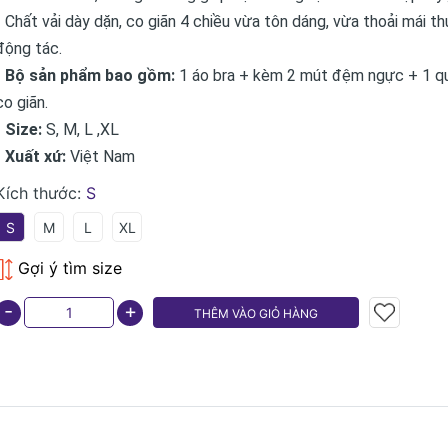
◦ Chất vải dày dặn, co giãn 4 chiều vừa tôn dáng, vừa thoải mái t
động tác.
• Bộ sản phẩm bao gồm:
1 áo bra + kèm 2 mút đệm ngực + 1 q
co giãn.
• Size:
S, M, L ,XL
• Xuất xứ:
Việt Nam
Kích thước:
S
S
M
L
XL
Gợi ý tìm size
-
+
THÊM VÀO GIỎ HÀNG