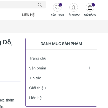
0
LIÊN HỆ
YÊU THÍCH
TÀI KHOẢN
GIỎ HÀNG
 Đỗ,
DANH MỤC SẢN PHẨM
Trang chủ
Sản phẩm
Tin tức
Giới thiệu
Liên hệ
dex, thấm
ện.