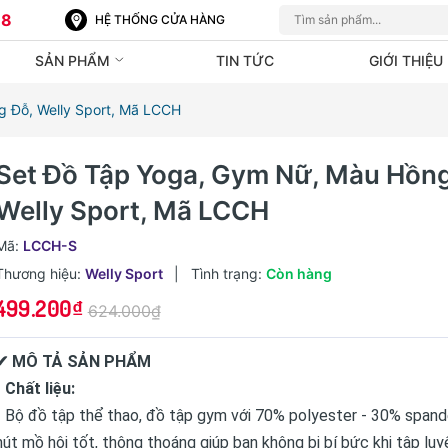
88
HỆ THỐNG CỬA HÀNG
SẢN PHẨM
TIN TỨC
GIỚI THIỆU
 Đỗ, Welly Sport, Mã LCCH
Set Đồ Tập Yoga, Gym Nữ, Màu Hồng
Welly Sport, Mã LCCH
Mã:
LCCH-S
Thương hiệu:
Welly Sport
|
Tình trạng:
Còn hàng
499.200₫
624.000₫
✔ MÔ TẢ SẢN PHẨM
• Chất liệu:
◦ Bộ đồ tập thể thao, đồ tập gym với 70% polyester - 30% span
hút mồ hôi tốt, thông thoáng giúp bạn không bị bí bức khi tập luy