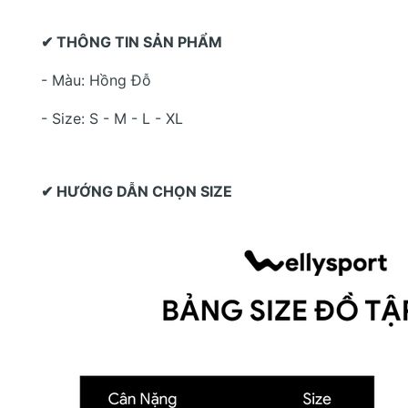
✔ THÔNG TIN SẢN PHẨM
- Màu: Hồng Đỗ
- Size: S - M - L - XL
✔ HƯỚNG DẪN CHỌN SIZE