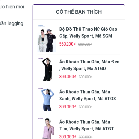
hực hiện mọi
CÓ THỂ BẠN THÍCH
uần legging
Bộ Đồ Thể Thao Nữ Gió Cao
Cấp, Welly Sport, Mã SGM
559.200₫
699.000₫
Áo Khoác Thun Gân, Màu Đen
, Welly Sport, Mã ATGD
390.000₫
600.000₫
Áo Khoác Thun Gân, Màu
Xanh, Welly Sport, Mã ATGX
390.000₫
600.000₫
Áo Khoác Thun Gân, Màu
Tím, Welly Sport, Mã ATGT
390.000₫
600.000₫