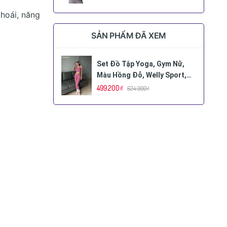
hoái, năng
SẢN PHẨM ĐÃ XEM
Set Đồ Tập Yoga, Gym Nữ,
Màu Hồng Đỗ, Welly Sport,
Mã LCCH
499.200₫
624.000₫