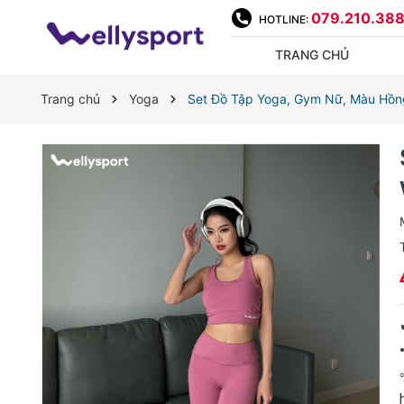
079.210.38
HOTLINE:
TRANG CHỦ
Trang chủ
Yoga
Set Đồ Tập Yoga, Gym Nữ, Màu Hồng