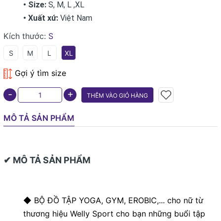
• Size:
S, M, L ,XL
• Xuất xứ:
Việt Nam
Kích thước:
S
S
M
L
XL
Gợi ý tìm size
+
-
THÊM VÀO GIỎ HÀNG
MÔ TẢ SẢN PHẨM
✔ MÔ TẢ SẢN PHẨM
◆ BỘ ĐỒ TẬP YOGA, GYM, EROBIC,... cho nữ từ
thương hiệu Welly Sport cho bạn những buổi tập