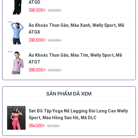
ATGD
390.000₫
600.000₫
Áo Khoác Thun Gân, Màu Xanh, Welly Sport, Mã
ATGX
390.000₫
600.000₫
Áo Khoác Thun Gân, Màu Tím, Welly Sport, Mã
ATGT
390.000₫
600.000₫
SẢN PHẨM ĐÃ XEM
Set Đồ Tập Yoga Nữ Legging Đùi Lưng Cao Welly
Sport, Màu Hồng San Hô, Mã DLC
364.500₫
810.000₫