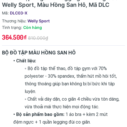
Welly Sport, Màu Hồng San Hô, Mã DLC
Mã:
DLC03-X
Thương hiệu:
Welly Sport
Tình trạng:
Còn hàng
364.500₫
810.000₫
BỘ ĐỒ TẬP MÀU HỒNG SAN HÔ
• Chất liệu:
◦ Bộ đồ tập thể thao, đồ tập gym với 70%
polyester - 30% spandex, thấm hút mồ hôi tốt,
thông thoáng giúp bạn không bị bí bức khi tập
luyện.
◦ Chất vải dày dặn, co giãn 4 chiều vừa tôn dáng,
vừa thoải mái thực hiện mọi động tác.
• Bộ sản phẩm bao gồm:
1 áo bra + kèm 2 mút
đệm ngực + 1 quần legging đùi co giãn.