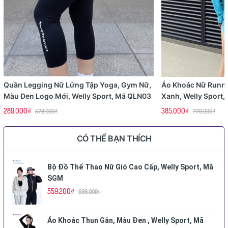
Quần Legging Nữ Lửng Tập Yoga, Gym Nữ,
Áo Khoác Nữ Runn
Màu Đen Logo Mới, Welly Sport, Mã QLN03
Xanh, Welly Sport
289.000₫
385.000₫
578.000₫
770.000₫
CÓ THỂ BẠN THÍCH
Bộ Đồ Thể Thao Nữ Gió Cao Cấp, Welly Sport, Mã
SGM
559.200₫
699.000₫
Áo Khoác Thun Gân, Màu Đen , Welly Sport, Mã